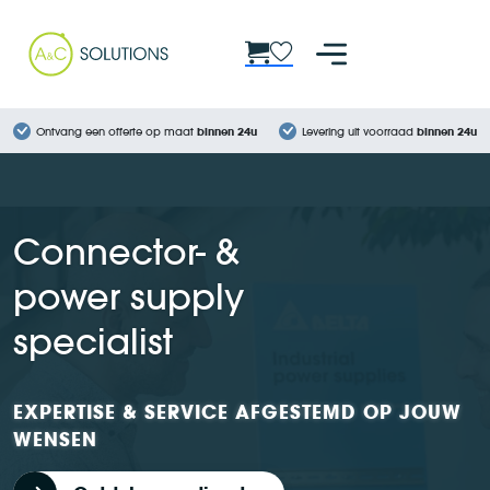
Cookies beheer paneel
Ontvang een offerte op maat
binnen 24u
Levering uit voorraad
binnen 24u
Connector- &
power supply
specialist
EXPERTISE & SERVICE AFGESTEMD OP JOUW
WENSEN