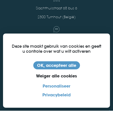
Slachthuisstraat 68 bus 6
2300 Turnhout (België)
+32 (0)14 73 53 70
Deze site maakt gebruik van cookies en geeft
u controle over wat u wilt activeren
sales@ac-solutions.be
OK, accepteer alle
Weiger alle cookies
Personaliseer
Privacybeleid
connectoren